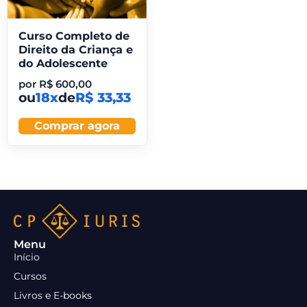
Curso Completo de
Direito da Criança e
do Adolescente
por
R$
600,00
ou
18x
de
R$ 33,33
Comprar agora
Menu
Início
Cursos
Livros e E-books