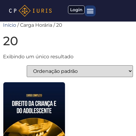
Login
Início
/ Carga Horária / 20
Quem somos
Materiais gratuitos
20
Exibindo um único resultado