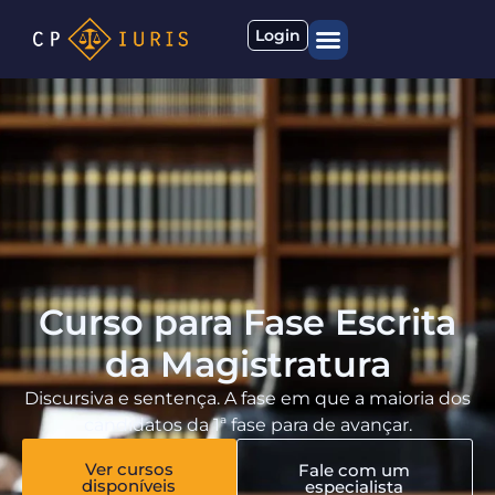
Login
Quem somos
Materiais gratuitos
Curso para Fase Escrita
da Magistratura
Discursiva e sentença. A fase em que a maioria dos
candidatos da 1ª fase para de avançar.
Ver cursos
Fale com um
disponíveis
especialista