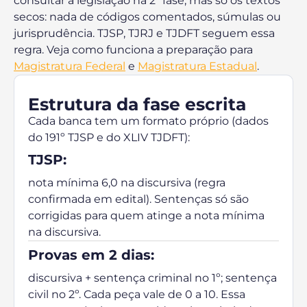
consultar a legislação na 2ª fase, mas só os textos
secos: nada de códigos comentados, súmulas ou
jurisprudência. TJSP, TJRJ e TJDFT seguem essa
regra.
Veja como funciona a preparação para
Magistratura Federal
e
Magistratura Estadual
.
Estrutura da fase escrita
Cada banca tem um formato próprio (dados
do 191º TJSP e do XLIV TJDFT):
TJSP:
nota mínima 6,0 na discursiva (regra
confirmada em edital). Sentenças só são
corrigidas para quem atinge a nota mínima
na discursiva.
Provas em 2 dias:
discursiva + sentença criminal no 1º; sentença
civil no 2º. Cada peça vale de 0 a 10. Essa