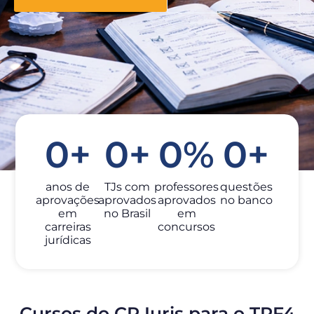
0
+
0
+
0
%
0
+
anos de
TJs com
professores
questões
aprovações
aprovados
aprovados
no banco
em
no Brasil
em
carreiras
concursos
jurídicas
Cursos do CP Iuris para o TRF4