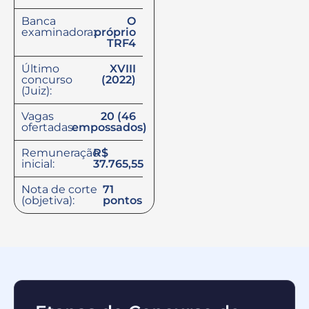
Banca
O
examinadora:
próprio
TRF4
Último
XVIII
concurso
(2022)
(Juiz):
Vagas
20 (46
ofertadas:
empossados)
Remuneração
R$
inicial:
37.765,55
Nota de corte
71
(objetiva):
pontos