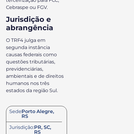
terceirização para FCC,
Cebraspe ou FGV.
Jurisdição e
abrangência
O TRF4 julga em
segunda instância
causas federais como
questões tributárias,
previdenciárias,
ambientais e de direitos
humanos nos três
estados da região Sul.
Sede:
Porto Alegre,
RS
Jurisdição:
PR, SC,
RS