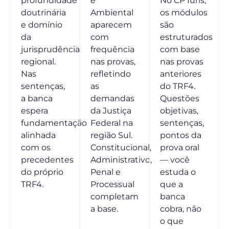
profundidade
e
No CP Iuris,
doutrinária
Ambiental
os módulos
e domínio
aparecem
são
da
com
estruturados
jurisprudência
frequência
com base
regional.
nas provas,
nas provas
Nas
refletindo
anteriores
sentenças,
as
do TRF4.
a banca
demandas
Questões
espera
da Justiça
objetivas,
fundamentação
Federal na
sentenças,
alinhada
região Sul.
pontos da
com os
Constitucional,
prova oral
precedentes
Administrativo,
— você
do próprio
Penal e
estuda o
TRF4.
Processual
que a
completam
banca
a base.
cobra, não
o que