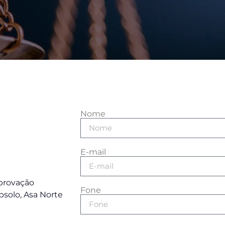
Nome
E-mail
Aprovação
Fone
bsolo, Asa Norte