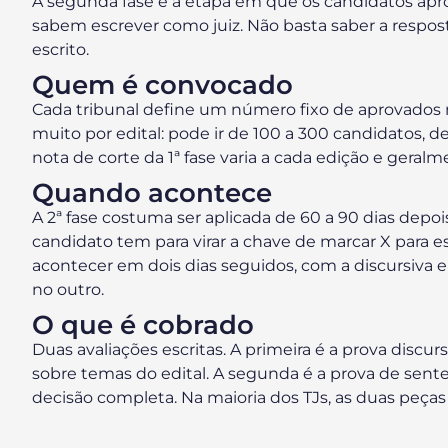
A segunda fase é a etapa em que os candidatos apro
sabem escrever como juiz. Não basta saber a respost
escrito.
Quem é convocado
Cada tribunal define um número fixo de aprovados n
muito por edital: pode ir de 100 a 300 candidatos,
nota de corte da 1ª fase varia a cada edição e geralm
Quando acontece
A 2ª fase costuma ser aplicada de 60 a 90 dias depoi
candidato tem para virar a chave de marcar X para 
acontecer em dois dias seguidos, com a discursiva 
no outro.
O que é cobrado
Duas avaliações escritas. A primeira é a prova discurs
sobre temas do edital. A segunda é a prova de sente
decisão completa. Na maioria dos TJs, as duas peças 