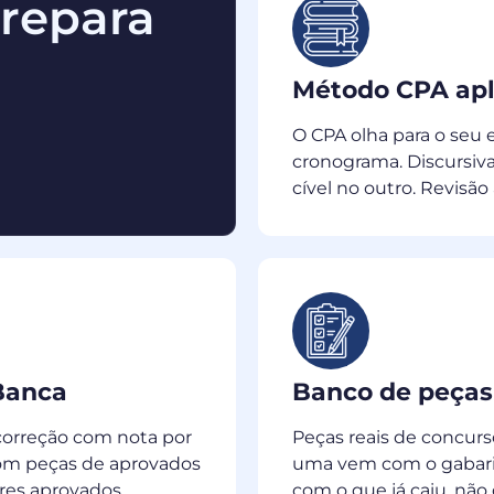
prepara
Método CPA apli
O CPA olha para o seu 
cronograma. Discursiva
cível no outro. Revisão
Banca
Banco de peça
correção com nota por
Peças reais de concurs
com peças de aprovados
uma vem com o gabarito
ores aprovados
com o que já caiu, não