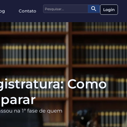
Login
og
Contato
istratura: Como
parar
assou na 1ª fase de quem