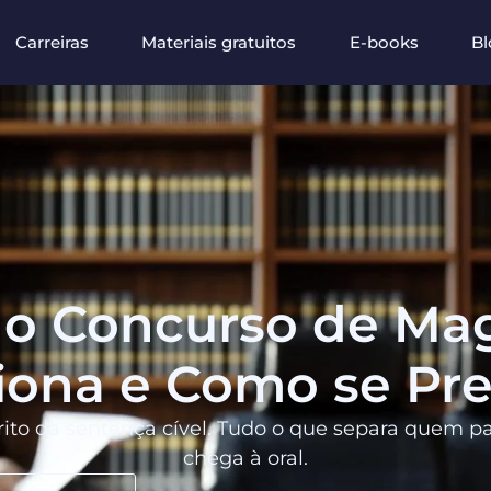
Carreiras
Materiais gratuitos
E-books
Bl
o Concurso de Mag
iona e Como se Pre
to da sentença cível. Tudo o que separa quem p
chega à oral.