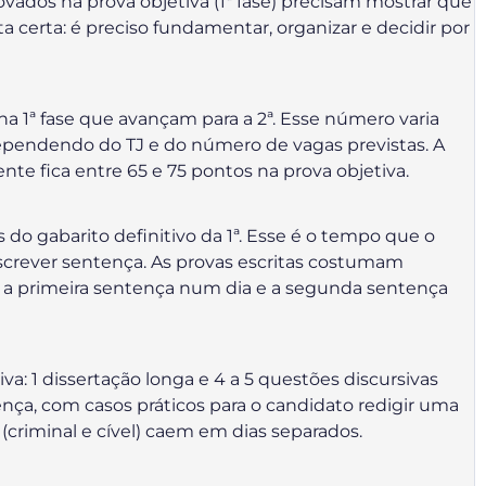
vados na prova objetiva (1ª fase) precisam mostrar que
a certa: é preciso fundamentar, organizar e decidir por
a 1ª fase que avançam para a 2ª. Esse número varia
 dependendo do TJ e do número de vagas previstas. A
ente fica entre 65 e 75 pontos na prova objetiva.
s do gabarito definitivo da 1ª. Esse é o tempo que o
escrever sentença. As provas escritas costumam
e a primeira sentença num dia e a segunda sentença
iva: 1 dissertação longa e 4 a 5 questões discursivas
nça, com casos práticos para o candidato redigir uma
(criminal e cível) caem em dias separados.