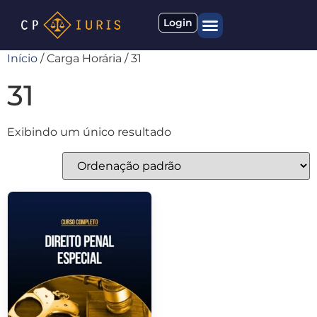
Login
Início
/ Carga Horária / 31
Quem somos
Materiais gratuitos
31
Exibindo um único resultado