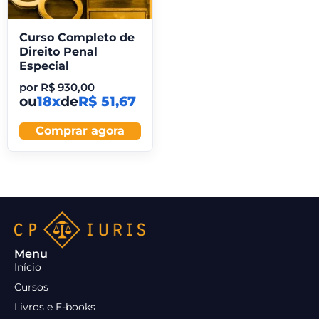
Curso Completo de
Direito Penal
Especial
por
R$
930,00
ou
18x
de
R$ 51,67
Comprar agora
Menu
Início
Cursos
Livros e E-books