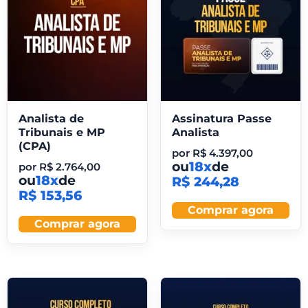
Analista de
Assinatura Passe
Tribunais e MP
Analista
(CPA)
por
R$
4.397,00
ou
18x
de
por
R$
2.764,00
ou
18x
de
R$ 244,28
R$ 153,56
Comprar agora
Comprar agora