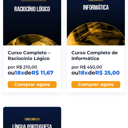
Curso Completo –
Curso Completo de
Raciocínio Lógico
Informática
por
R$
210,00
por
R$
450,00
ou
18x
de
R$ 11,67
ou
18x
de
R$ 25,00
Comprar agora
Comprar agora