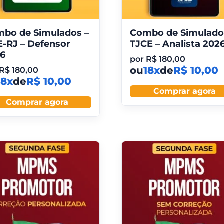
bo de Simulados –
Combo de Simulado
-RJ – Defensor
TJCE – Analista 202
6
por
R$
180,00
ou
18x
de
R$ 10,00
R$
180,00
18x
de
R$ 10,00
Comprar agora
Comprar agora