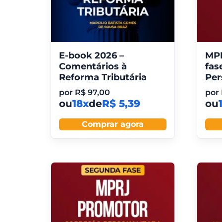
E-book 2026 –
MPM
Comentários à
fas
Reforma Tributária
Per
por
R$
97,00
por
ou
18x
de
R$ 5,39
ou
Comprar agora