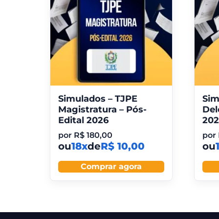
Simulados – TJPE
Sim
Magistratura – Pós-
Del
Edital 2026
202
por
R$
180,00
por
ou
18x
de
R$ 10,00
ou
Comprar agora