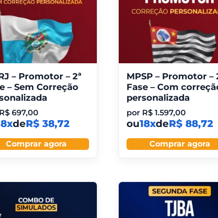
J – Promotor – 2ª
MPSP – Promotor – 
e – Sem Correção
Fase – Com correçã
sonalizada
personalizada
R$
697,00
por
R$
1.597,00
18x
de
R$ 38,72
ou
18x
de
R$ 88,72
Comprar agora
Comprar agora