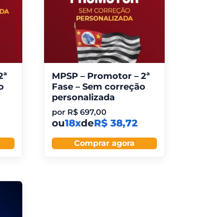
2ª
MPSP – Promotor – 2ª
o
Fase – Sem correção
personalizada
por
R$
697,00
ou
18x
de
R$ 38,72
Comprar agora