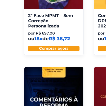
2ª Fase MPMT – Sem
Com
Correção
DPE
Personalizada
202
por
R$
697,00
por
ou
18x
de
R$ 38,72
ou
Comprar agora