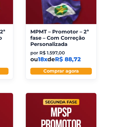
2ª
MPMT – Promotor – 2ª
o
fase – Com Correção
Personalizada
por
R$
1.597,00
ou
18x
de
R$ 88,72
Comprar agora