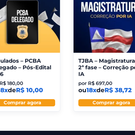
ulados – PCBA
TJBA – Magistratura
egado – Pós-Edital
2ª fase – Correção p
6
IA
R$
180,00
por
R$
697,00
18x
de
R$ 10,00
ou
18x
de
R$ 38,72
Comprar agora
Comprar agora