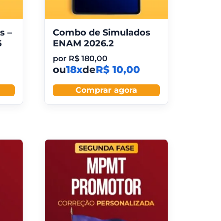
s –
Combo de Simulados
6
ENAM 2026.2
por
R$
180,00
ou
18x
de
R$ 10,00
Comprar agora