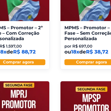
S – Promotor – 2ª
MPMS – Promotor – 
e – Com Correção
Fase – Sem Correçã
sonalizada
Personalizada
R$
1.597,00
por
R$
697,00
18x
de
R$ 88,72
ou
18x
de
R$ 38,72
Comprar agora
Comprar agora