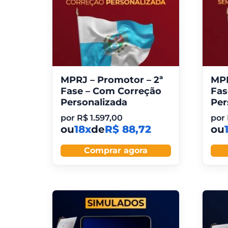
MPRJ – Promotor – 2ª
MPR
Fase – Com Correção
Fas
Personalizada
Per
por
R$
1.597,00
por
ou
18x
de
R$ 88,72
ou
Comprar agora