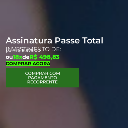
Assinatura Passe Total
INVESTIMENTO DE:
por
R$
8.979,00
18x
R$ 498,83
ou
de
COMPRAR AGORA
COMPRAR COM
PAGAMENTO
RECORRENTE