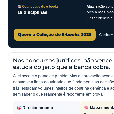
Quantidade de e-books
Atualização cont
18 disciplinas
Mês a mês, você
jurisprudência e 
Quero a Coleção de E-books 2026
Combo MP 
Nos concursos jurídicos, não venc
estuda do jeito que a banca cobra.
A lei seca é o ponto de partida. Mas a aprovação acont
adotam e a linha doutrinária que fundamenta as decisõe
trás: estudam volumes inteiros de doutrina genérica e
sem saber o que realmente é recorrente em prova.
Mapas ment
Direcionamento