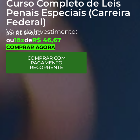
Curso Completo de Leis
Penais Especiais (Carreira
Federal)
Valor do Investimento:
por
R$
840,00
18x
R$ 46,67
ou
de
COMPRAR AGORA
COMPRAR COM
PAGAMENTO
RECORRENTE