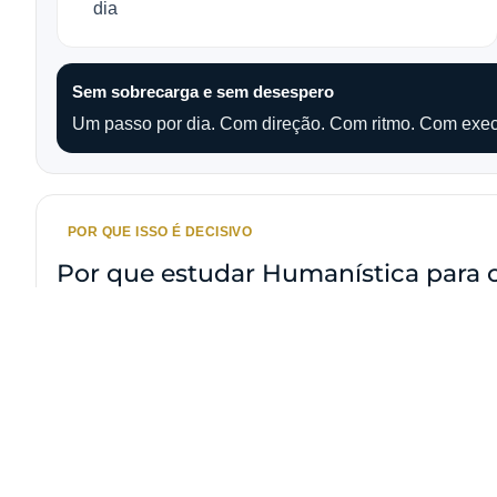
dia
Sem sobrecarga e sem desespero
Um passo por dia. Com direção. Com ritmo. Com exe
POR QUE ISSO É DECISIVO
Por que estudar Humanística para
Os concursos da Magistratura nunca foram apenas sobre
institucional e vocação para julgar. E isso ficou ainda
Magistratura.
O que o CNJ destaca sobre o ENAM
No próprio site do ENAM, o CNJ afirma que o exame 
problemas e a vocação para a magistratura
”.