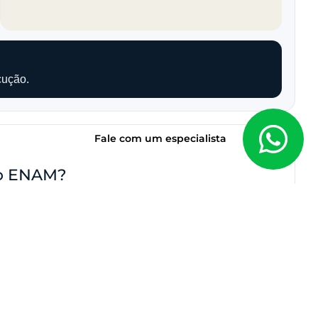
cução.
Fale com um especialista
 o ENAM?
 decorar lei. Eles exigem maturidade, visão
 mais evidente após a criação do Exame Nacional da
“
avalia o desempenho e colabora para a resolução de