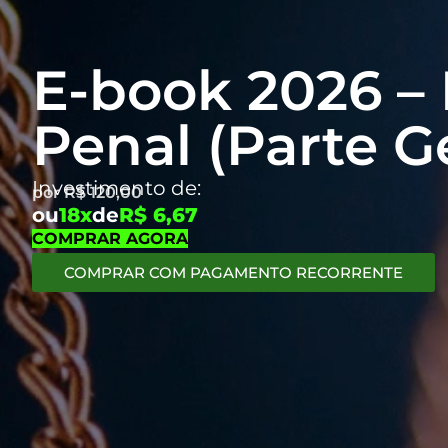
E-book 2026 – 
Penal (Parte Ge
Investimento de:
por
R$
120,00
ou
18x
de
R$ 6,67
COMPRAR AGORA
COMPRAR COM PAGAMENTO RECORRENTE