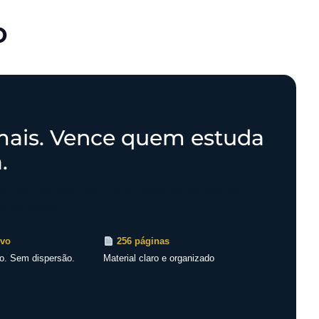
o
ais. Vence quem estuda
.
tece quando você domina a interpretação que os
as decisões.
ivo
256 páginas
o. Sem dispersão.
Material claro e organizado