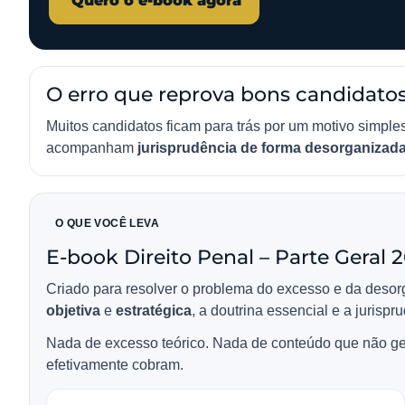
Quero o e-book agora
Estudo com critério. Nã
O erro que reprova bons candidato
Muitos candidatos ficam para trás por um motivo simple
acompanham
jurisprudência de forma desorganizad
O QUE VOCÊ LEVA
E-book Direito Penal – Parte Geral 
Criado para resolver o problema do excesso e da desor
objetiva
e
estratégica
, a doutrina essencial e a jurispr
Nada de excesso teórico. Nada de conteúdo que não ge
efetivamente cobram.