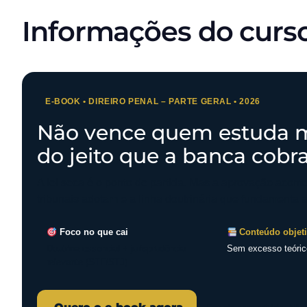
Informações do curs
E-BOOK • DIREIRO PENAL – PARTE GERAL • 2026
Não vence quem estuda m
do jeito que a banca cobra
A lei seca é o ponto de partida. Mas a aprovação acon
tribunais adotam e a linha doutrinária que fundamenta 
Foco no que cai
Conteúdo objet
Doutrina essencial + jurisprudência
Sem excesso teóric
relevante (STF/STJ)