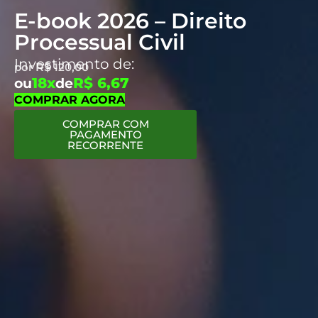
E-book 2026 – Direito
Processual Civil
Investimento de:
por
R$
120,00
18x
R$ 6,67
ou
de
COMPRAR AGORA
COMPRAR COM
PAGAMENTO
RECORRENTE