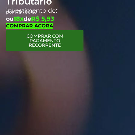
Tributário
Investimento de:
por
R$
106,67
18x
R$ 5,93
ou
de
COMPRAR AGORA
COMPRAR COM
PAGAMENTO
RECORRENTE