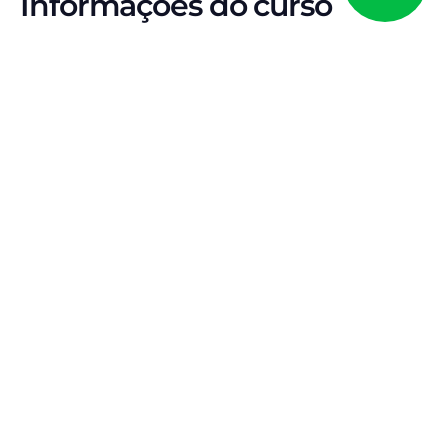
Informações do curso
E-BOOK • DIREITO TRIBUTÁRIO • 2026
Não vence quem
estuda mais. Vence
quem estuda do jeito
que a banca cobra.
A lei seca é o ponto de partida. Mas a aprovação
acontece quando você domina a interpretação que
os tribunais adotam e a linha doutrinária que
fundamenta as decisões.
Foco no que cai
Doutrina essencial + jurisprudência relevante (STF/STJ)