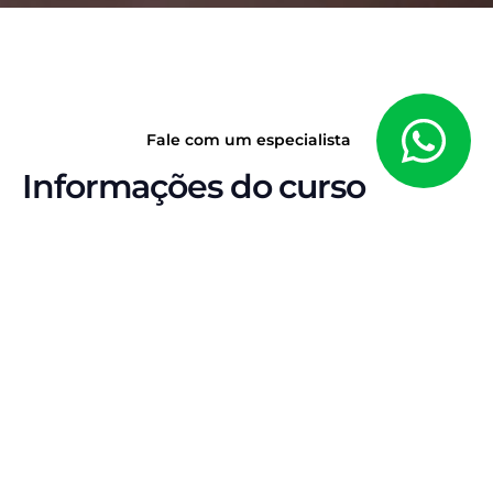
Fale com um especialista
Informações do curso
E-BOOK • LEGISLAÇÃO PENAL ESPECIAL • 2026
Não vence quem
estuda mais. Vence
quem estuda do jeito
que a banca cobra.
A lei seca é o ponto de partida. Mas a aprovação