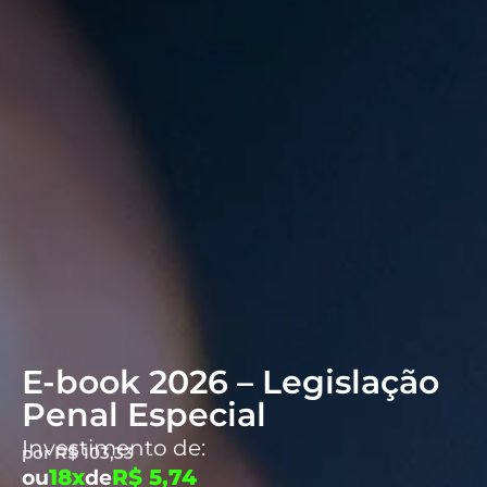
E-book 2026 – Legislação
Penal Especial
Investimento de:
por
R$
103,33
18x
R$ 5,74
ou
de