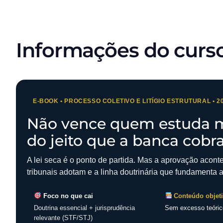
Informações do curs
E-BOOK • PROCESSO COLETIVO E LITÍGIO ESTRUTURAL • 2
Não vence quem estuda m
do jeito que a banca cobra
A lei seca é o ponto de partida. Mas a aprovação acon
tribunais adotam e a linha doutrinária que fundamenta 
Foco no que cai
Conteúdo objet
Doutrina essencial + jurisprudência
Sem excesso teóric
relevante (STF/STJ)