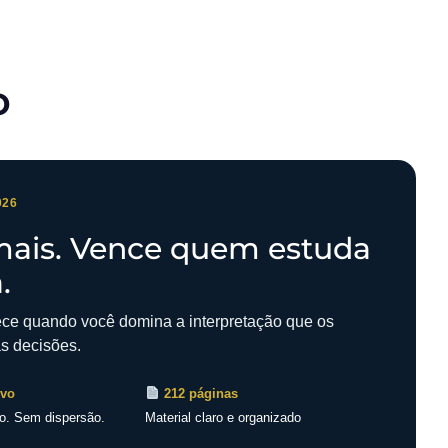
o
026
ais. Vence quem estuda
.
tece quando você domina a interpretação que os
as decisões.
ivo
212 páginas
o. Sem dispersão.
Material claro e organizado