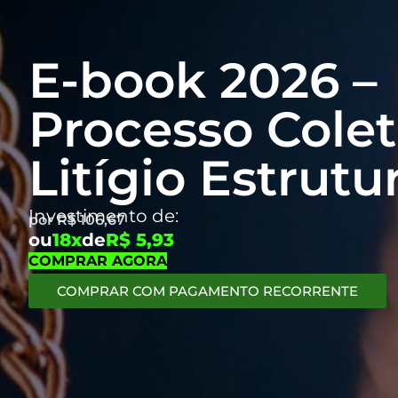
E-book 2026 –
Processo Colet
Litígio Estrutu
Investimento de:
por
R$
106,67
ou
18x
de
R$ 5,93
COMPRAR AGORA
COMPRAR COM PAGAMENTO RECORRENTE