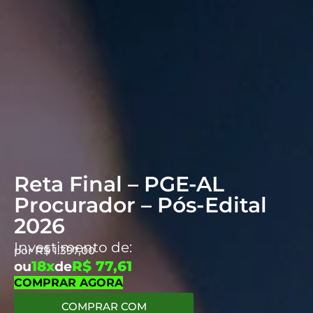
Reta Final – PGE-AL
Procurador – Pós-Edital
2026
Investimento de:
por
R$
1.397,00
18x
R$ 77,61
ou
de
COMPRAR AGORA
COMPRAR COM