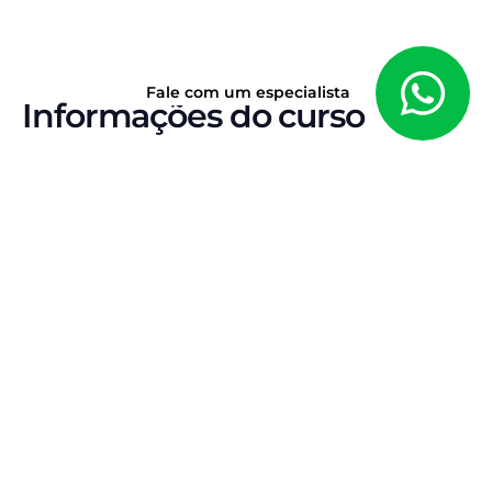
Fale com um especialista
Informações do curso
COMBO DE SIMULADOS • TJGO JUIZ SUBSTITUTO
O melhor treino para
chegar forte na prova
objetiva do TJMG
Um
combo de simulados sob medida
, com
questões focadas nos
pontos principais da
prova
. Treino direcionado, gabarito comentado e
constância para você avançar com segurança