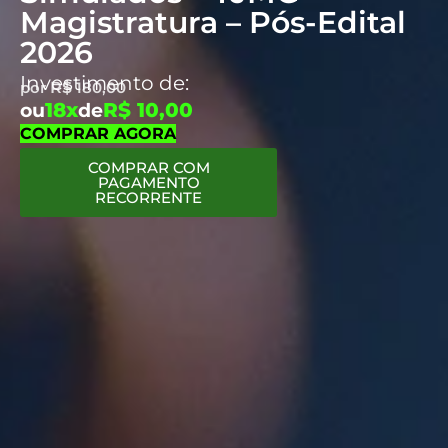
Magistratura – Pós-Edital
2026
Investimento de:
por
R$
180,00
18x
R$ 10,00
ou
de
COMPRAR AGORA
COMPRAR COM
PAGAMENTO
RECORRENTE