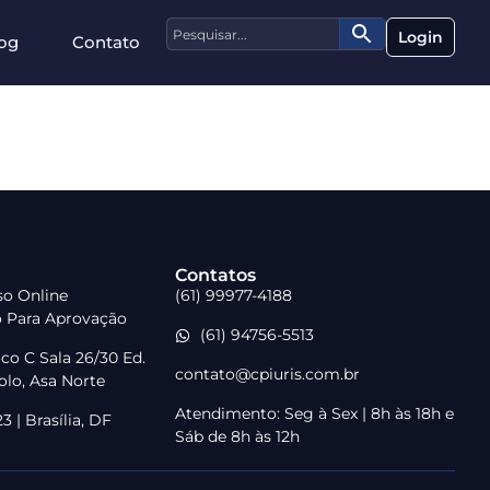
Login
og
Contato
Contatos
rso Online
(61) 99977-4188
o Para Aprovação
(61) 94756-5513
co C Sala 26/30 Ed.
contato@cpiuris.com.br
lo, Asa Norte
Atendimento: Seg à Sex | 8h às 18h e
 | Brasília, DF
Sáb de 8h às 12h