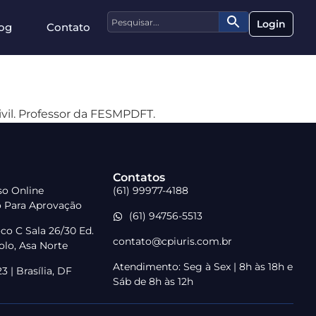
Login
og
Contato
ivil. Professor da FESMPDFT.
Contatos
rso Online
(61) 99977-4188
o Para Aprovação
(61) 94756-5513
co C Sala 26/30 Ed.
contato@cpiuris.com.br
lo, Asa Norte
Atendimento: Seg à Sex | 8h às 18h e
 | Brasília, DF
Sáb de 8h às 12h