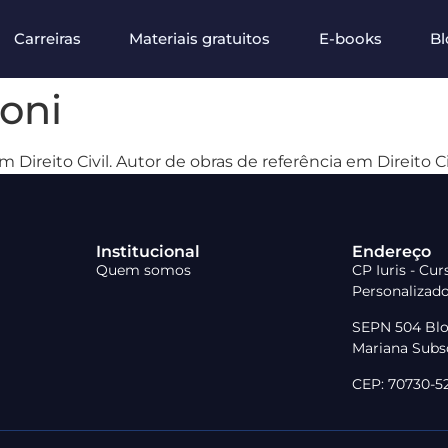
Carreiras
Materiais gratuitos
E-books
Bl
oni
 Direito Civil. Autor de obras de referência em Direito C
Institucional
Endereço
Quem somos
CP Iuris - Cu
Personalizad
SEPN 504 Blo
Mariana Subso
CEP: 70730-523