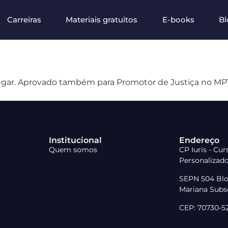
Carreiras
Materiais gratuitos
E-books
Bl
lugar. Aprovado também para Promotor de Justiça no MPT
Institucional
Endereço
Quem somos
CP Iuris - Cu
Personalizad
SEPN 504 Blo
Mariana Subso
CEP: 70730-523