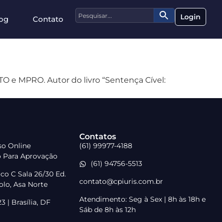
Login
og
Contato
O e MPRO. Autor do livro “Sentença Cível:
Contatos
rso Online
(61) 99977-4188
o Para Aprovação
(61) 94756-5513
co C Sala 26/30 Ed.
contato@cpiuris.com.br
lo, Asa Norte
Atendimento: Seg à Sex | 8h às 18h e
 | Brasília, DF
Sáb de 8h às 12h