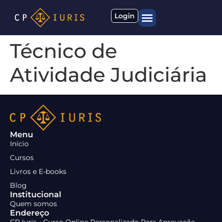
Login
Quem somos
Materiais gratuitos
Técnico de
Atividade Judiciária
Menu
Início
Cursos
Livros e E-books
Blog
Institucional
Quem somos
Endereço
CP Iuris - Curso Online Personalizado Para Aprovação