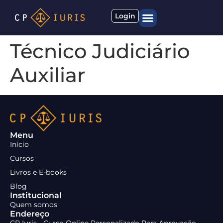
Login
Quem somos
Materiais gratuitos
Técnico Judiciário
Auxiliar
Menu
Início
Cursos
Livros e E-books
Blog
Institucional
Quem somos
Endereço
CP Iuris - Curso Online Personalizado Para Aprovação