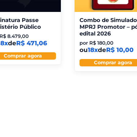
inatura Passe
Combo de Simulado
istério Público
MPRJ Promotor – p
edital 2026
R$
8.479,00
18x
de
R$ 471,06
por
R$
180,00
ou
18x
de
R$ 10,00
Comprar agora
Comprar agora