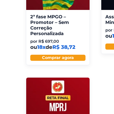
2ª fase MPGO –
Ass
Promotor – Sem
Min
Correção
por
Personalizada
ou
por
R$
697,00
ou
18x
de
R$ 38,72
Comprar agora