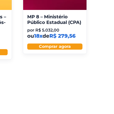
s –
MP 8 – Ministério
ós-
Público Estadual (CPA)
por
R$
5.032,00
ou
18x
de
R$ 279,56
Comprar agora