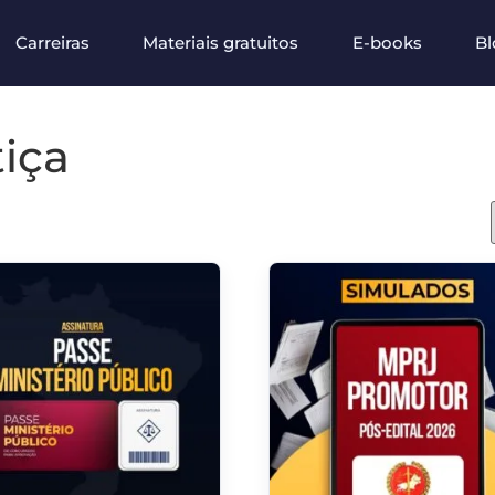
Carreiras
Materiais gratuitos
E-books
Bl
iça