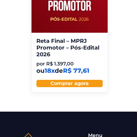
Reta Final – MPRJ
Promotor – Pós-Edital
2026
por
R$
1.397,00
ou
18x
de
R$ 77,61
Comprar agora
Menu