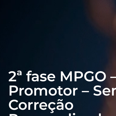
2ª fase MPGO 
Promotor – S
Correção