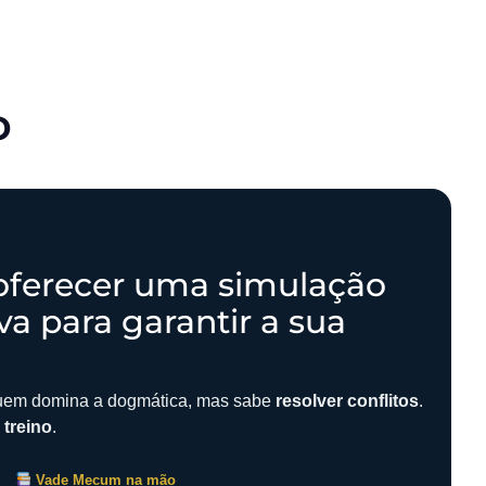
o
e oferecer uma simulação
va para garantir a sua
quem domina a dogmática, mas sabe
resolver conflitos
.
m
treino
.
Vade Mecum na mão