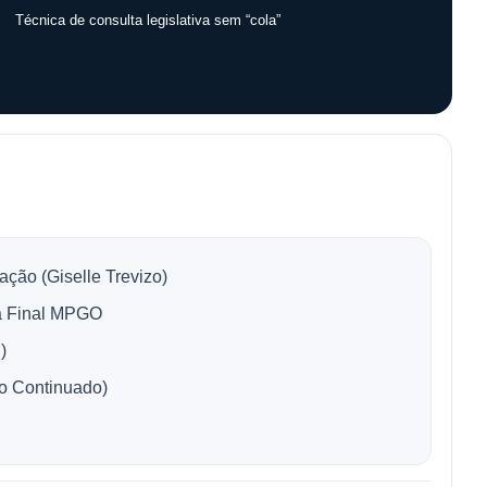
Técnica de consulta legislativa sem “cola”
ção (Giselle Trevizo)
a Final MPGO
)
o Continuado)