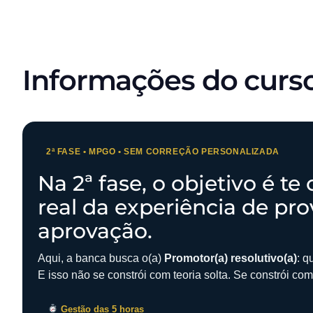
Informações do curs
2ª FASE • MPGO • SEM CORREÇÃO PERSONALIZADA
Na 2ª fase, o objetivo é t
real da experiência de pro
aprovação.
Aqui, a banca busca o(a)
Promotor(a) resolutivo(a)
: 
E isso não se constrói com teoria solta. Se constrói co
Gestão das 5 horas