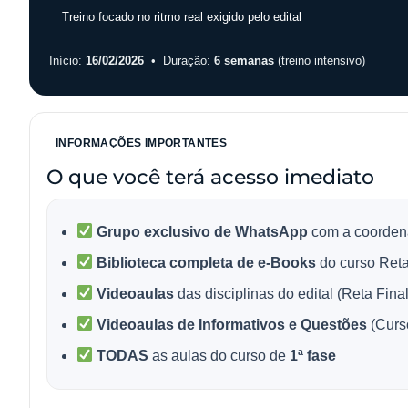
Treino focado no ritmo real exigido pelo edital
Início:
16/02/2026
• Duração:
6 semanas
(treino intensivo)
INFORMAÇÕES IMPORTANTES
O que você terá acesso imediato
Grupo exclusivo de WhatsApp
com a coordena
Biblioteca completa de e-Books
do curso Ret
Videoaulas
das disciplinas do edital (Reta Final
Videoaulas de Informativos e Questões
(Curs
TODAS
as aulas do curso de
1ª fase