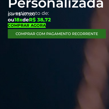
Personalizada
Investimento de:
por
R$
697,00
ou
18x
de
R$ 38,72
COMPRAR AGORA
COMPRAR COM PAGAMENTO RECORRENTE