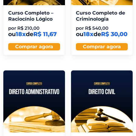
Curso Completo –
Curso Completo de
Raciocínio Lógico
Criminologia
por
R$
210,00
por
R$
540,00
ou
18x
de
R$ 11,67
ou
18x
de
R$ 30,00
Comprar agora
Comprar agora