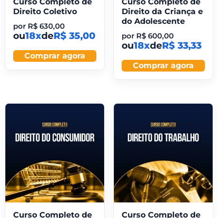
Curso Completo de
Curso Completo de
Direito Coletivo
Direito da Criança e
do Adolescente
por
R$
630,00
ou
18x
de
R$ 35,00
por
R$
600,00
ou
18x
de
R$ 33,33
Comprar agora
Comprar agora
Curso Completo de
Curso Completo de