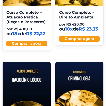
Curso Completo –
Curso Completo –
Atuação Prática
Direito Ambiental
(Peças e Pareceres)
por
R$
420,00
ou
18x
de
R$ 23,33
por
R$
400,00
ou
18x
de
R$ 22,22
Comprar agora
Comprar agora