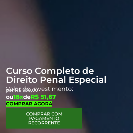
Curso Completo de
Direito Penal Especial
Valor do Investimento:
por
R$
930,00
18x
R$ 51,67
ou
de
COMPRAR AGORA
COMPRAR COM
PAGAMENTO
RECORRENTE