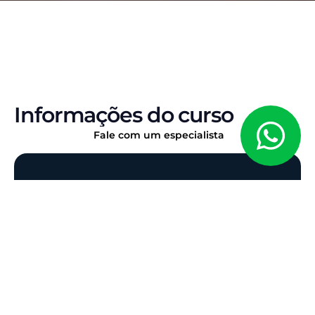
Informações do curso
Fale com um especialista
DISCIPLINA ISOLADA
Curso Completo de
Direito Penal Especial
Se você quer dominar o
Direito Penal Especial
e
garantir sua aprovação nos concursos jurídicos
mais concorridos do país, este curso é para você.