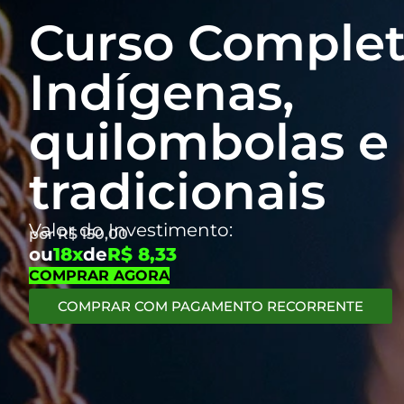
Curso Complet
Indígenas,
quilombolas e
tradicionais
Valor do Investimento:
por
R$
150,00
ou
18x
de
R$ 8,33
COMPRAR AGORA
COMPRAR COM PAGAMENTO RECORRENTE