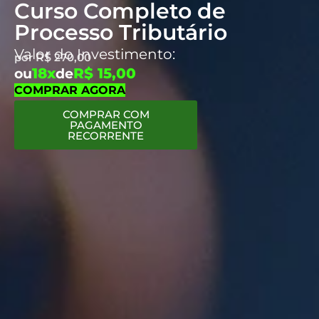
Curso Completo de
Processo Tributário
Valor do Investimento:
por
R$
270,00
18x
R$ 15,00
ou
de
COMPRAR AGORA
COMPRAR COM
PAGAMENTO
RECORRENTE