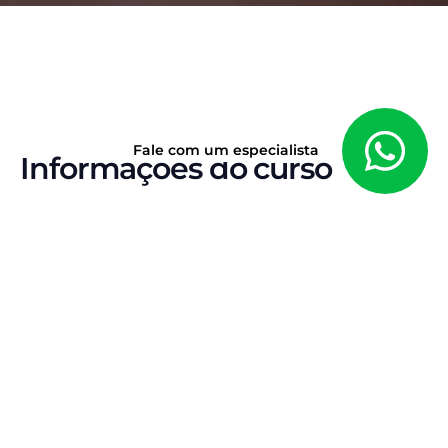
Fale com um especialista
Informações do curso
DISCIPLINA ISOLADA
Curso Completo de
Processo Tributário
Domine o
Processo Tributário
e leve essa
disciplina para nível de prova. Um curso completo
e atualizado, com metodologia direta e didática