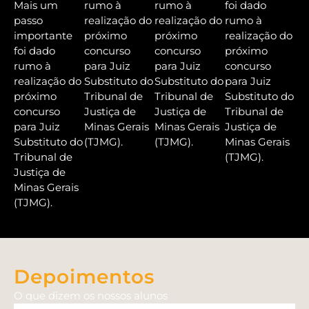
Mais um
rumo à
rumo à
foi dado
passo
realização do
realização do
rumo à
importante
próximo
próximo
realização do
foi dado
concurso
concurso
próximo
rumo à
para Juiz
para Juiz
concurso
realização do
Substituto do
Substituto do
para Juiz
próximo
Tribunal de
Tribunal de
Substituto do
concurso
Justiça de
Justiça de
Tribunal de
para Juiz
Minas Gerais
Minas Gerais
Justiça de
Substituto do
(TJMG).
(TJMG).
Minas Gerais
Tribunal de
(TJMG).
Justiça de
Minas Gerais
(TJMG).
Depoimentos
O que dizem os nossos alunos