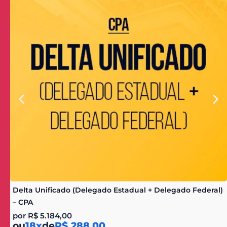
Delta Unificado (Delegado Estadual + Delegado Federal)
– CPA
por
R$
5.184,00
ou
18x
de
R$ 288,00