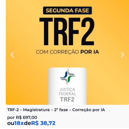
TRF-2 – Magistratura – 2ª fase – Correção por IA
por
R$
697,00
ou
18x
de
R$ 38,72