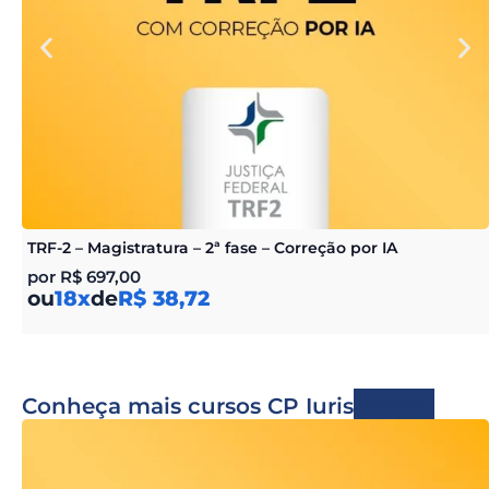
TRF-2 – Magistratura – 2ª fase – Correção por IA
por
R$
697,00
ou
18x
de
R$ 38,72
Conheça mais cursos CP Iuris
Ver todos