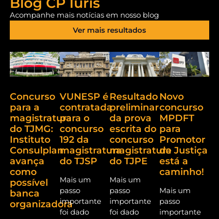
Blog CP Iuris
Acompanhe mais notícias em nosso blog
Ver mais resultados
Concurso
VUNESP é
Resultado
Novo
para a
contratada
preliminar
concurso
magistratura
para o
da prova
MPDFT
do TJMG:
concurso
escrita do
para
Instituto
192 da
concurso
Promotor
Consulplan
magistratura
magistratura
de Justiça
avança
do TJSP
do TJPE
está a
como
caminho!
Mais um
Mais um
possível
passo
passo
Mais um
banca
importante
importante
passo
organizadora
foi dado
foi dado
importante