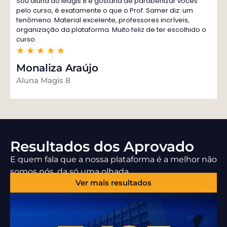
Sou aluna do Magis 8 e gostaria de parabenizar vocês
pelo curso, é exatamente o que o Prof. Samer diz: um
fenômeno. Material excelente, professores incríveis,
organização da plataforma. Muito feliz de ter escolhido o
curso.
★
★
★
★
★
Monaliza Araújo
Aluna Magis 8
Resultados dos Aprovado
E quem fala que a nossa plataforma é a melhor não
somos nós, da só uma olhada.
Ver mais resultados